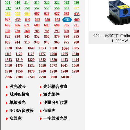
501
510
514
515
520
522
523
526
543
550
552
555
556
561
577
532
589
593
604
607
622
627
633
635
637
639
640
642
650
655
656
660
665
666
671
680
685
690
705
721
730
750
760
785
786
793
800
808
656nm高稳定性红光
825
830
845
852
860
879
880
885
1~200mW
905
914
915
940
946
965
975
980
1030
1047
1049
1053
1060
1085
1064
1112
1120
1122
1177
1208
1275
1310
1313
1319
1320
1342
1380
1413
1444
1450
1470
1532
1550
1573
1645
1660
1710
1850
1870
1900
1910
1940
1990
2096
2200
2240
2790
3800
MORE
激光波长
光纤耦合准直
脉冲&超快
激光组件
单频激光
测量分析仪器
RGB&多波长
低噪声
窄线宽
一字线激光器