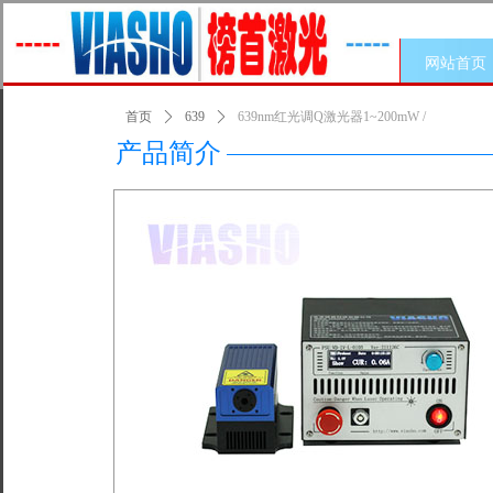
网站首页
首页
ꄲ
639
ꄲ
639nm红光调Q激光器1~200mW /
产品简介